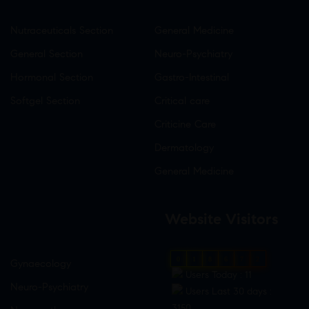
Nutraceuticals Section
General Medicine
General Section
Neuro-Psychiatry
Hormonal Section
Gastro-Intestinal
Softgel Section
Critical care
Criticine Care
Dermatology
General Medicine
Website Visitors
0
1
8
6
7
2
Gynaecology
Users Today : 11
Neuro-Psychiatry
Users Last 30 days :
3150